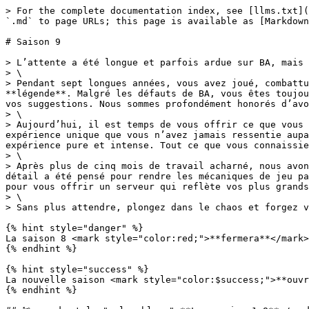
> For the complete documentation index, see [llms.txt](https://wiki.battle-adventure.eu/llms.txt). Markdown versions of documentation pages are available by appending `.md` to page URLs; this page is available as [Markdown](https://wiki.battle-adventure.eu/archive/saison-9.md).

# Saison 9

> L’attente a été longue et parfois ardue sur BA, mais elle a toujours été synonyme de **progrès**, de **nouveautés**. ⚔️\
> \
> Pendant sept longues années, vous avez joué, combattu, pillé. Vous vous êtes énervés, vous avez ri, vous avez vécu des rencontres mémorables… vous avez créé la **légende**. Malgré les défauts de BA, vous êtes toujours là, à investir des heures dans ce magnifique monde que vous avez contribué à façonner grâce à vos idées et vos suggestions. Nous sommes profondément honorés d’avoir une communauté aussi passionnée et dévouée. ❤️\
> \
> Aujourd’hui, il est temps de vous offrir ce que vous méritez : une s**aison 9 à la hauteur de vos attentes**, avec des mécaniques de jeu précises et fluides, et une expérience unique que vous n’avez jamais ressentie auparavant. Cette saison marque **un tournant historique pour BA**. Le serveur évolue radicalement pour une expérience pure et intense. Tout ce que vous connaissiez change… et tout devient plus épique et plus propre. ⚔️\
> \
> Après plus de cinq mois de travail acharné, nous avons façonné le futur ADN de BA. Jamais autant d’énergie n’avait été concentrée dans une mise à jour. Chaque détail a été pensé pour rendre les mécaniques de jeu parfaitement en accord avec vos demandes et suggestions passées. L’ensemble de vos idées a été pris en compte pour vous offrir un serveur qui reflète vos plus grands désirs et qui élève BA à un niveau légendaire. 🧬\
> \
> Sans plus attendre, plongez dans le chaos et forgez votre légende ! 🔥

{% hint style="danger" %}
La saison 8 <mark style="color:red;">**fermera**</mark> dimanche 12 octobre à 18h.
{% endhint %}

{% hint style="success" %}
La nouvelle saison <mark style="color:$success;">**ouvrira**</mark> samedi 18 Octobre à 14h30.
{% endhint %}

## 🏹 <mark style="color:blue;">**La version 1.8**</mark> <a href="#la-version-1.8" id="la-version-1.8"></a>

> Le serveur a été entièrement migré vers une version **1.8 modernisée et stable**, conçue pour accueillir toutes nos mécaniques de jeu. Ce changement drastique nous permet de créer des combats et des pillages plus précis, fluides et stratégiques, et de poser les fondations d’une meilleur expérience en jeu. Ce choix est aussi pensé pour vous : plus de 80% d’entre vous jouent en 1.8.9. En proposant une version moderne et proche de la vôtre, nous réduisons naturellement le nombre de bugs et garantissons une expérience plus agréable.💥

{% hint style="success" %}
L'ensemble des systèmes de BA : mini-jeux, mécaniques et fonctionnalités que vous connaissez et appréciez ont été conservés et entièrement **réécrits pour la 1.8**. Vous retrouverez votre BA tel que vous l’aviez laissé, mais avec des **mécaniques de jeu fortement améliorées** pour une expérience encore plus intense. ⚡

***

Par la même occasion, le serveur utilise désormais une version de **Java moderne**, offrant plus de stabilité, une meilleure compatibilité avec nos systèmes existants, et une prise en charge optimale des futures mises à jour. 🚀
{% endhint %