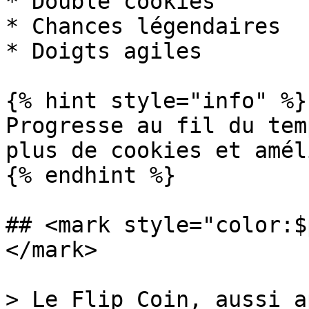
* Double cookies

* Chances légendaires

* Doigts agiles

{% hint style="info" %}

Progresse au fil du tem
plus de cookies et amél
{% endhint %}

## <mark style="color:$
</mark>

> Le Flip Coin, aussi a