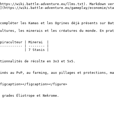
https://wiki.battle-adventure.eu/llms.txt). Markdown ver
](https://wiki.battle-adventure.eu/gameplay/economie/sta
compléter les Kamas et les Ogrines déjà présents sur Bat
ultures, les minerais et les créatures du monde. En prat
piraculteur | Minerai  |

----------- | -------- |

            | 7 Stasis |

tionnalités de récolte en 3x3 et 5x5.

inés au PvP, au farming, aux pillages et protections, ma
figcaption></figcaption></figure>

 grades Éliotrope et Nekrome.
