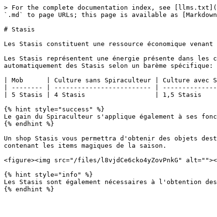
> For the complete documentation index, see [llms.txt](
`.md` to page URLs; this page is available as [Markdown
# Stasis

Les Stasis constituent une ressource économique venant 
Les Stasis représentent une énergie présente dans les c
automatiquement des Stasis selon un barème spécifique:

| Mob      | Culture sans Spiraculteur | Culture avec S
| -------- | ------------------------- | --------------
| 5 Stasis | 4 Stasis                  | 1,5 Stasis    
{% hint style="success" %}

Le gain du Spiraculteur s'applique également à ses fonc
{% endhint %}

Un shop Stasis vous permettra d'obtenir des objets dest
contenant les items magiques de la saison.

<figure><img src="/files/l8vjdCe6cko4yZovPnkG" alt=""><
{% hint style="info" %}

Les Stasis sont également nécessaires à l'obtention des