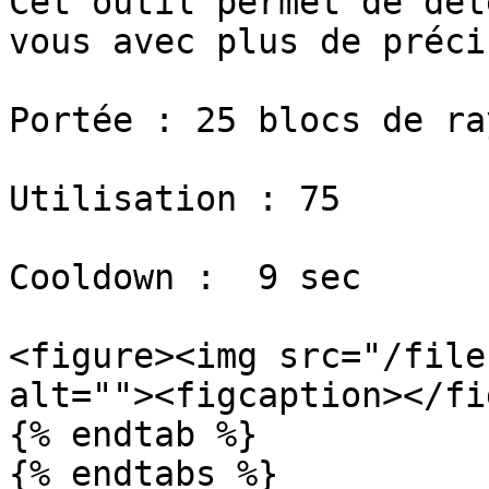
Cet outil permet de dét
vous avec plus de préci
Portée : 25 blocs de ray
Utilisation : 75

Cooldown :  9 sec

<figure><img src="/file
alt=""><figcaption></fi
{% endtab %}

{% endtabs %}
