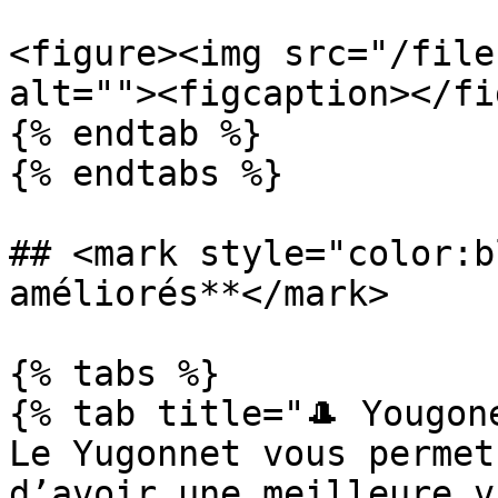
<figure><img src="/file
alt=""><figcaption></fi
{% endtab %}

{% endtabs %}

## <mark style="color:b
améliorés**</mark>

{% tabs %}

{% tab title="🎩 Yougone
Le Yugonnet vous permet
d’avoir une meilleure v