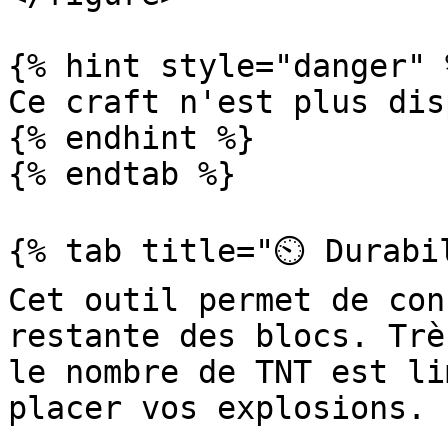
{% hint style="danger" %
Ce craft n'est plus dis
{% endhint %}

{% endtab %}

{% tab title="⏲️ Durabi
Cet outil permet de con
restante des blocs. Trè
le nombre de TNT est li
placer vos explosions.
