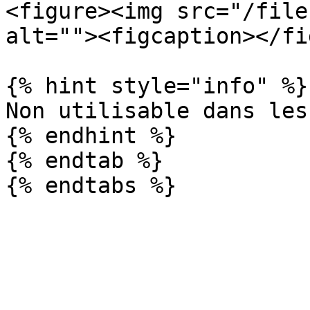
<figure><img src="/file
alt=""><figcaption></fi
{% hint style="info" %}

Non utilisable dans les
{% endhint %}

{% endtab %}
