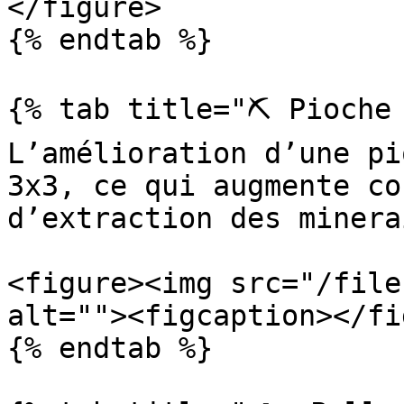
</figure>

{% endtab %}

{% tab title="⛏️ Pioche 
L’amélioration d’une pi
3x3, ce qui augmente co
d’extraction des minerai
<figure><img src="/file
alt=""><figcaption></fi
{% endtab %}
