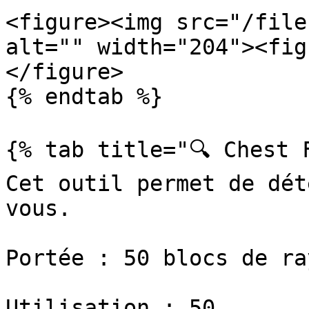
<figure><img src="/file
alt="" width="204"><fig
</figure>

{% endtab %}

{% tab title="🔍 Chest F
Cet outil permet de dét
vous.

Portée : 50 blocs de ray
Utilisation : 50
