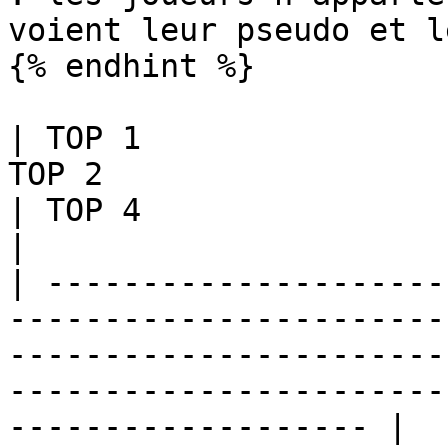
voient leur pseudo et l
{% endhint %}

| TOP 1                
TOP 2                                   
| TOP 4                                
|

| ---------------------
-----------------------
-----------------------
-----------------------
------------------- |
