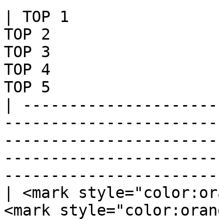
| TOP 1                
TOP 2                  
TOP 3                  
TOP 4                  
TOP 5                  
| ---------------------
-----------------------
-----------------------
-----------------------
-----------------------
| <mark style="color:or
<mark style="color:oran