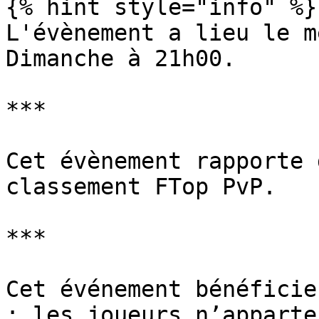
{% hint style="info" %}

L'évènement a lieu le m
Dimanche à 21h00.

***

Cet évènement rapporte 
classement FTop PvP.

***

Cet événement bénéficie
: les joueurs n’apparte