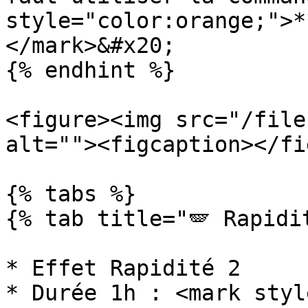
style="color:orange;">*
</mark>&#x20;

{% endhint %}

<figure><img src="/file
alt=""><figcaption></fi
{% tabs %}

{% tab title="🪽 Rapidit
* Effet Rapidité 2

* Durée 1h : <mark styl