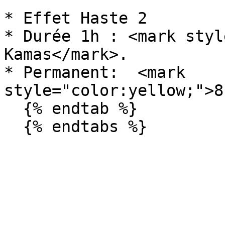
* Effet Haste 2

* Durée 1h : <mark styl
Kamas</mark>.

* Permanent:  <mark 
style="color:yellow;">8
  {% endtab %}
