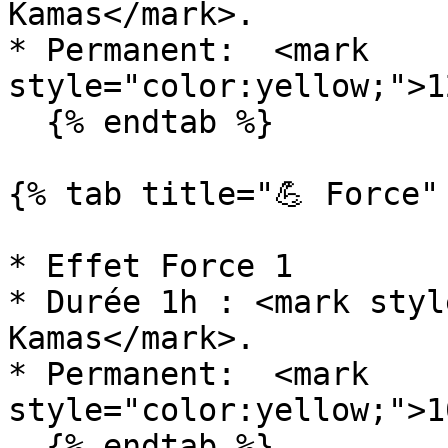
Kamas</mark>.

* Permanent:  <mark 
style="color:yellow;">1
  {% endtab %}

{% tab title="💪 Force" 
* Effet Force 1

* Durée 1h : <mark styl
Kamas</mark>.

* Permanent:  <mark 
style="color:yellow;">1
  {% endtab %}
