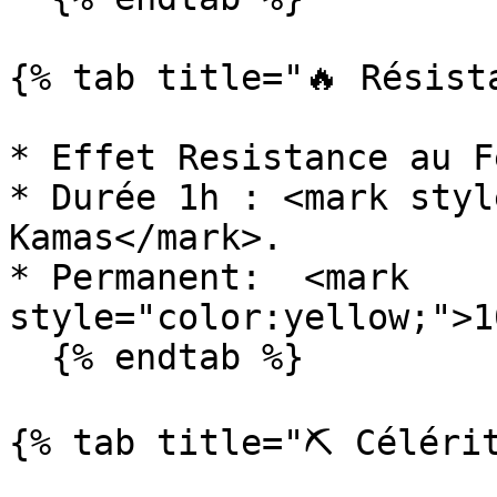
{% tab title="🔥 Résist
* Effet Resistance au Fe
* Durée 1h : <mark styl
Kamas</mark>.

* Permanent:  <mark 
style="color:yellow;">1
  {% endtab %}

{% tab title="⛏️ Célérit