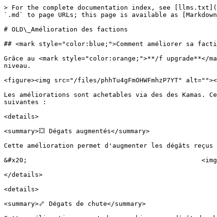
> For the complete documentation index, see [llms.txt](
`.md` to page URLs; this page is available as [Markdown
# OLD\_Amélioration des factions

## <mark style="color:blue;">Comment améliorer sa facti
Grâce au <mark style="color:orange;">**/f upgrade**</ma
niveau.

<figure><img src="/files/phhTu4gFmOHWFmhzP7YT" alt=""><
Les améliorations sont achetables via des des Kamas. Ce
suivantes :

<details>

<summary>💥 Dégats augmentés</summary>

Cette amélioration permet d'augmenter les dégâts reçus 
&#x20;                                             <img
</details>

<details>

<summary>🦴 Dégats de chute</summary>
