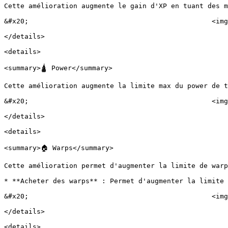
Cette amélioration augmente le gain d'XP en tuant des m
&#x20;                                             <img
</details>

<details>

<summary>🛕 Power</summary>

Cette amélioration augmente la limite max du power de t
&#x20;                                             <img
</details>

<details>

<summary>🏠 Warps</summary>

Cette amélioration permet d'augmenter la limite de warp
* **Acheter des warps** : Permet d'augmenter la limite 
&#x20;                                             <img
</details>

<details>
