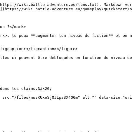
https://wiki.battle-adventure.eu/llms.txt). Markdown ver
](https://wiki.battle-adventure.eu/gameplay/quickstart/o
on ?</mark>

rk>, tu peux **augmenter ton niveau de faction** et en m
figcaption></figcaption></figure>

lles-ci peuvent être débloquées en fonction du niveau de
dans tes claims.&#x20;

 src="/files/nwsKUxeSj0JLpa3X4O0m" alt="" data-size="ori