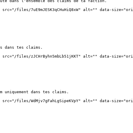
ute dans l'ensemble des claims de ta faction.

 src="/files/7uE9mJESK3qCHuHiQ8xW" alt="" data-size="ori
s dans tes claims.

 src="/files/zJCHrByhn5mbLb51jKKT" alt="" data-size="ori
m uniquement dans tes claims.

 src="/files/WdMjv7gFahLgSipeKVpY" alt="" data-size="ori