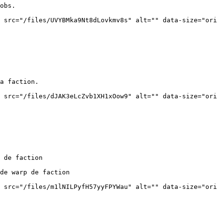
obs.

 src="/files/UVYBMka9Nt8dLovkmv8s" alt="" data-size="ori
a faction.

 src="/files/dJAK3eLcZvb1XH1xOow9" alt="" data-size="ori
 de faction

de warp de faction

 src="/files/m1lNILPyfH57yyFPYWau" alt="" data-size="ori