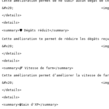
Cette amélioration permet de ne subir aucun dégât de ch
&#x20;                                             <img
</details>

<details>

<summary>🛡️ Dégâts réduit</summary>

Cette amélioration te permet de réduire les dégâts reçu
&#x20;                                             <img
</details>

<details>

<summary>🌾 Vitesse de farm</summary>

Cette amélioration permet d’améliorer la vitesse de far
&#x20;                                             <img
</details>

<details>

<summary>🧪Gain d'XP</summary>
