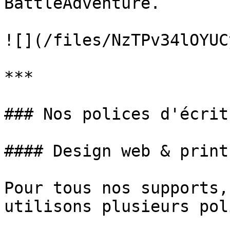
BattleAdventure.

![](/files/NzTPv34lOYUC
***

### Nos polices d'écritu
#### Design web & print

Pour tous nos supports,
utilisons plusieurs pol