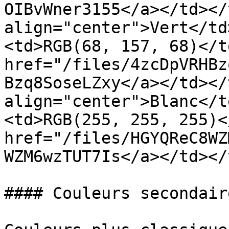
OIBvWner3155</a></td></
align="center">Vert</td
<td>RGB(68, 157, 68)</t
href="/files/4zcDpVRHBz
Bzq8SoseLZxy</a></td></
align="center">Blanc</t
<td>RGB(255, 255, 255)<
href="/files/HGYQReC8WZ
WZM6wzTUT7Is</a></td></
#### Couleurs secondaire