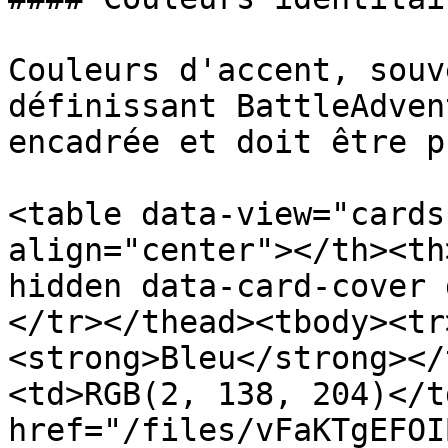
Couleurs d'accent, souv
définissant BattleAdven
encadrée et doit être p
<table data-view="cards
align="center"></th><th
hidden data-card-cover 
</tr></thead><tbody><tr
<strong>Bleu</strong></
<td>RGB(2, 138, 204)</t
href="/files/vFaKTgEFOI