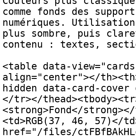
Couleurs plus classique
comme fonds des support
numériques. Utilisation
plus sombre, puis clare
contenu : textes, secti
<table data-view="cards
align="center"></th><th
hidden data-card-cover 
</tr></thead><tbody><tr
<strong>Fond</strong></
<td>RGB(37, 46, 57)</td
href="/files/ctFBfBAkHL