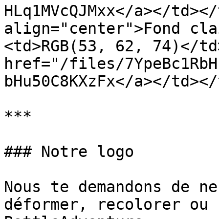
HLq1MVcQJMxx</a></td></
align="center">Fond cla
<td>RGB(53, 62, 74)</td
href="/files/7YpeBc1RbH
bHu50C8KXzFx</a></td></
***

### Notre logo

Nous te demandons de ne
déformer, recolorer ou 